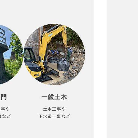
樋門
一般土木
工事や
土木工事や
事など
下水道工事など