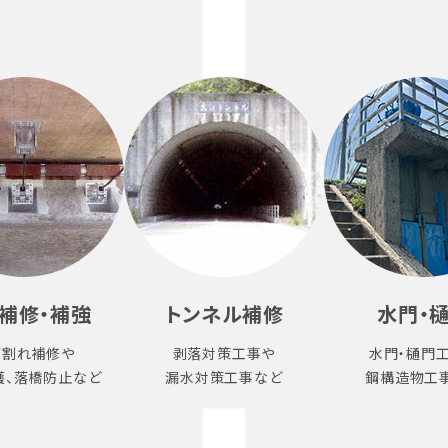
補修・補強
トンネル補修
水門・
び割れ補修や
剥落対策工事や
水門・樋門
護、落橋防止など
漏水対策工事など
鋼構造物工