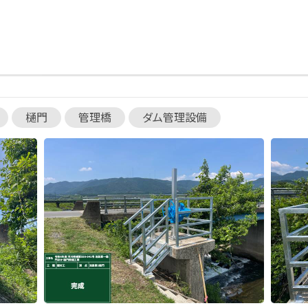
樋門
管理橋
ダム管理設備