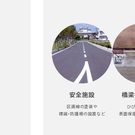
安全施設
橋梁
区画線の塗装や
ひ
標識・防護柵の設置など
表面保