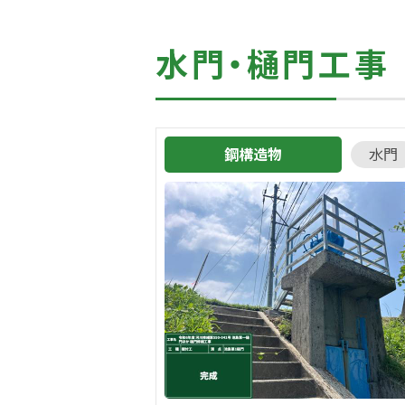
水門・樋門工事
鋼構造物
水門